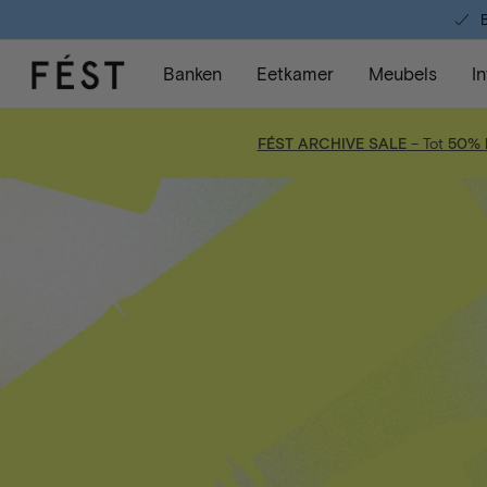
B
Banken
Eetkamer
Meubels
I
FÉST ARCHIVE SALE
– Tot
50% k