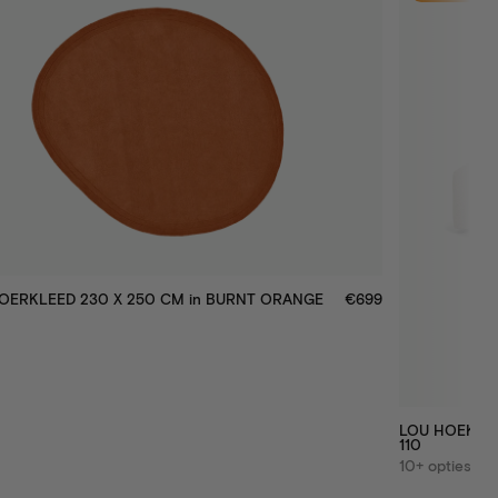
OERKLEED 230 X 250 CM
in
BURNT ORANGE
€699
LOU HOEKBAN
110
10+ opties