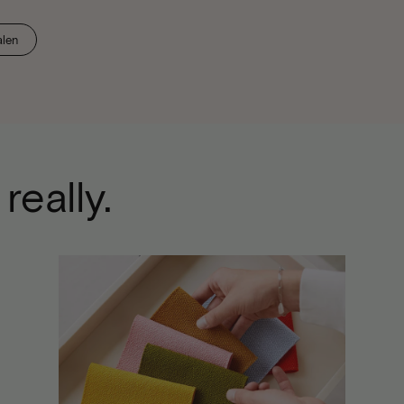
alen
really.