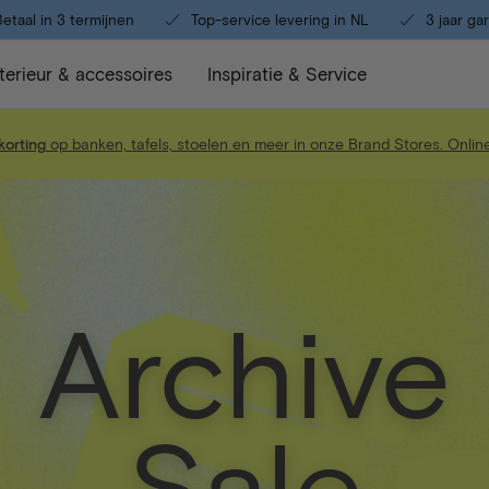
etaal in 3 termijnen
Top-service levering in NL
3 jaar ga
nterieur & accessoires
Inspiratie & Service
orting
op banken, tafels, stoelen en meer in onze Brand Stores. Online
Archive
Sale