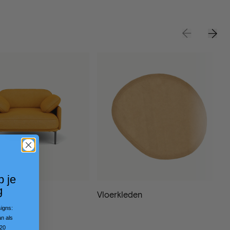
p je
g
Vloerkleden
signs:
an als
€20