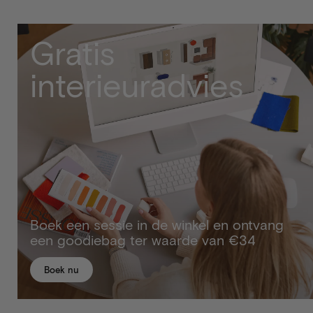
Gratis
interieuradvies
Boek een sessie in de winkel en ontvang
een goodiebag ter waarde van €34
Boek nu